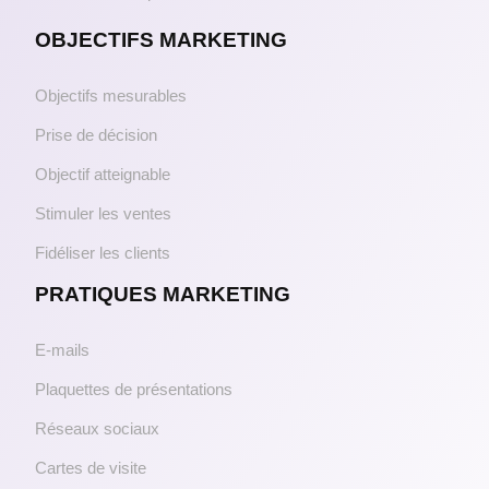
OBJECTIFS MARKETING
Objectifs mesurables
Prise de décision
Objectif atteignable
Stimuler les ventes
Fidéliser les clients
PRATIQUES MARKETING
E-mails
Plaquettes de présentations
Réseaux sociaux
Cartes de visite