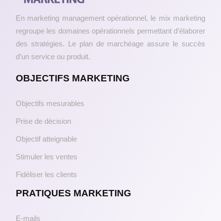
En marketing management opérationnel, le mix marketing
regroupe les domaines opérationnels permettant d’élaborer
des stratégies. Le plan de marchéage assure le succès
d’un service ou produit.
OBJECTIFS MARKETING
Objectifs mesurables
Prise de décision
Objectif atteignable
Stimuler les ventes
Fidéliser les clients
PRATIQUES MARKETING
E-mails