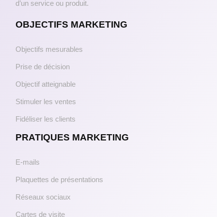
d’un service ou produit.
OBJECTIFS MARKETING
Objectifs mesurables
Prise de décision
Objectif atteignable
Stimuler les ventes
Fidéliser les clients
PRATIQUES MARKETING
E-mails
Plaquettes de présentations
Réseaux sociaux
Cartes de visite