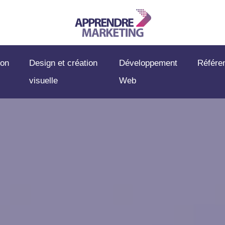
on
Design et création
Développement
Référe
visuelle
Web