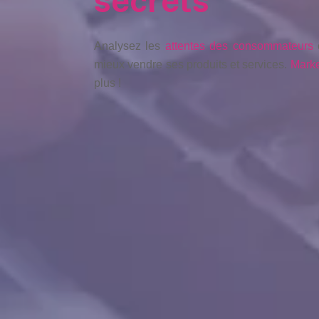
secrets
Analysez les
attentes des consommateurs
e
mieux vendre ses produits et services.
Marke
plus !