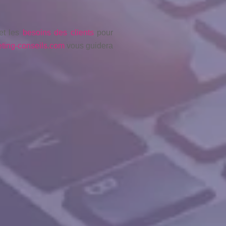
t les
besoins des clients
pour
ting-conseils.com
vous guidera