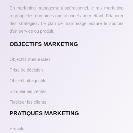
En marketing management opérationnel, le mix marketing
regroupe les domaines opérationnels permettant d’élaborer
des stratégies. Le plan de marchéage assure le succès
d’un service ou produit.
OBJECTIFS MARKETING
Objectifs mesurables
Prise de décision
Objectif atteignable
Stimuler les ventes
Fidéliser les clients
PRATIQUES MARKETING
E-mails