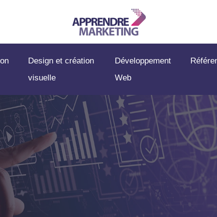
on
Design et création
Développement
Référe
visuelle
Web