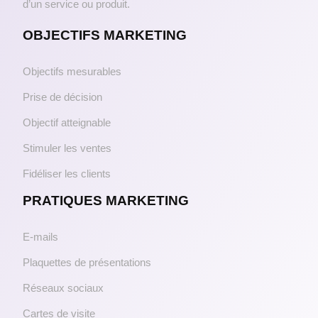
d’un service ou produit.
OBJECTIFS MARKETING
Objectifs mesurables
Prise de décision
Objectif atteignable
Stimuler les ventes
Fidéliser les clients
PRATIQUES MARKETING
E-mails
Plaquettes de présentations
Réseaux sociaux
Cartes de visite