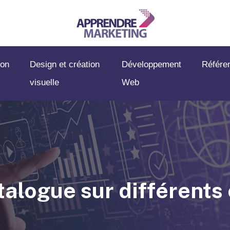
on
Design et création
Développement
Référe
visuelle
Web
alogue sur différents 