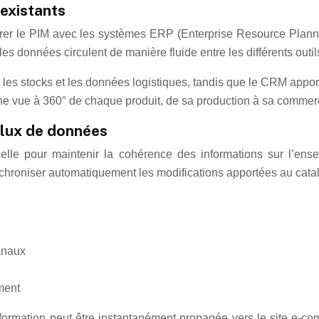
existants
ntégrer le PIM avec les systèmes ERP (Enterprise Resource Pla
les données circulent de manière fluide entre les différents outils
x, les stocks et les données logistiques, tandis que le CRM app
ne vue à 360° de chaque produit, de sa production à sa commerc
flux de données
elle pour maintenir la cohérence des informations sur l’ense
hroniser automatiquement les modifications apportées au catalo
canaux
ment
nformation peut être instantanément propagée vers le site e-c