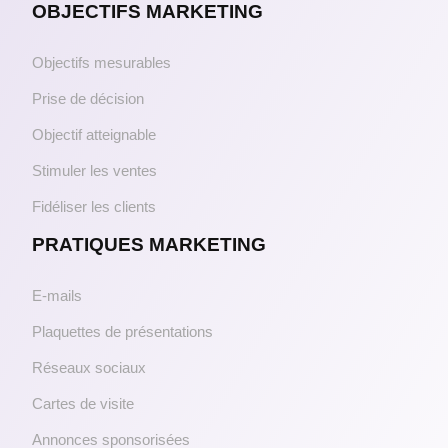
OBJECTIFS MARKETING
Objectifs mesurables
Prise de décision
Objectif atteignable
Stimuler les ventes
Fidéliser les clients
PRATIQUES MARKETING
E-mails
Plaquettes de présentations
Réseaux sociaux
Cartes de visite
Annonces sponsorisées