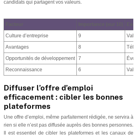
candidats qui partagent vos valeurs.
Facteur
Importance (sur 10)
Exe
Culture d’entreprise
9
Vale
Avantages
8
Télét
Opportunités de développement
7
Évol
Reconnaissance
6
Valor
Diffuser l’offre d’emploi
efficacement : cibler les bonnes
plateformes
Une offre d’emploi, même parfaitement rédigée, ne servira à
rien si elle n’est pas diffusée auprès des bonnes personnes.
Il est essentiel de cibler les plateformes et les canaux de