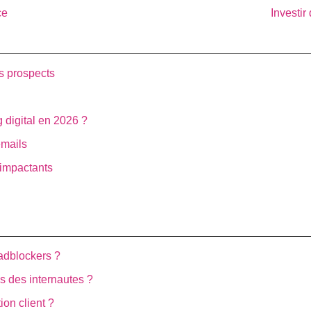
ce
Investir
os prospects
 digital en 2026 ?
emails
 impactants
 adblockers ?
ès des internautes ?
ion client ?