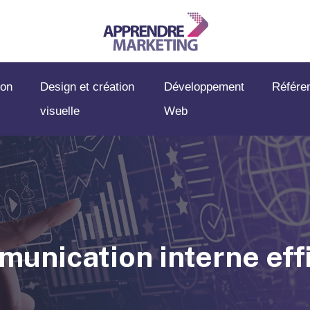
on
Design et création
Développement
Référe
visuelle
Web
unication interne eff