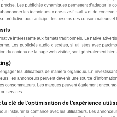
précise. Les publicités dynamiques permettent d’adapter le co
el d’abandonner les techniques « one-size-fits-all » et de con
lyse prédictive pour anticiper les besoins des consommateurs et
sifs
ernative intéressante aux formats traditionnels. Le native adverti
eforme. Les publicités audio discrètes, si utilisées avec parcim
ion du contenu de la page web visitée, sont généralement bien ac
ting)
t engager les utilisateurs de manière organique. En investissant
teurs, les annonceurs peuvent devenir une source d’information fi
c les consommateurs. Les marques peuvent également encourager
ou services.
 la clé de l’optimisation de l’expérience utilis
ur instaurer la confiance avec les utilisateurs. Les annonceurs d