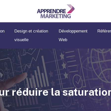
on
Design et création
Développement
Référe
visuelle
Web
r réduire la saturatio